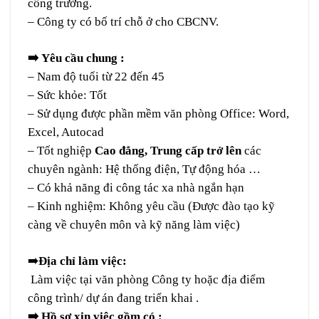
công trường.
– Công ty có bố trí chỗ ở cho CBCNV.
➡️
Yêu cầu chung :
– Nam độ tuổi từ 22 đến 45
– Sức khỏe: Tốt
– Sử dụng được phần mềm văn phòng Office: Word,
Excel, Autocad
– Tốt nghiệp
Cao đẳng, Trung cấp trở lên
các
chuyên ngành: Hệ thống điện, Tự động hóa …
– Có khả năng đi công tác xa nhà ngắn hạn
– Kinh nghiệm: Không yêu cầu (Được đào tạo kỹ
càng về chuyên môn và kỹ năng làm việc)
➡️
Địa chỉ làm việc:
Làm việc tại văn phòng Công ty hoặc địa điểm
công trình/ dự án đang triển khai .
➡️
Hồ sơ xin việc gồm có :