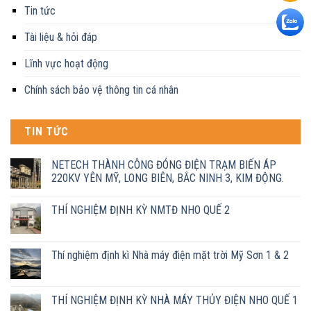
Tin tức
Tài liệu & hỏi đáp
Lĩnh vực hoạt động
Chính sách bảo vệ thông tin cá nhân
TIN TỨC
NETECH THÀNH CÔNG ĐÓNG ĐIỆN TRẠM BIẾN ÁP
220KV YÊN MỸ, LONG BIÊN, BẮC NINH 3, KIM ĐỘNG.
THÍ NGHIỆM ĐỊNH KỲ NMTĐ NHO QUẾ 2
Thí nghiệm định kì Nhà máy điện mặt trời Mỹ Sơn 1 & 2
THÍ NGHIỆM ĐỊNH KỲ NHÀ MÁY THỦY ĐIỆN NHO QUẾ 1