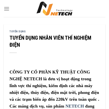
Skip
to
content
TUYỂN DỤNG
TUYỂN DỤNG NHÂN VIÊN THÍ NGHIỆM
ĐIỆN
CÔNG TY CỔ PHẦN KỸ THUẬT CÔNG
NGHỆ NETECH là đơn vị hoạt động trong
lĩnh vực thí nghiệm, kiểm định các nhà máy
nhiệt điện, thủy điện, điện mặt trời, phong điện
và các trạm biến áp đến 220kV trên toàn quốc .
Các mảng dịch vụ, sản phẩm
NETECH
đang