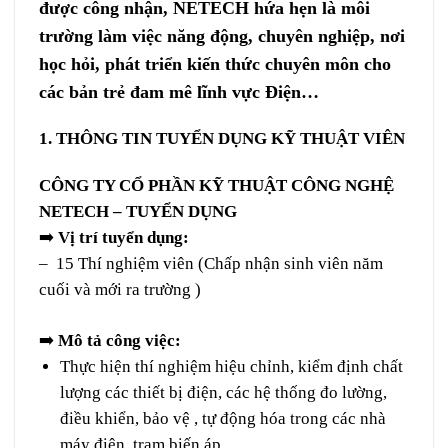
được công nhận, NETECH hứa hẹn là môi
trường làm việc năng động, chuyên nghiệp, nơi
học hỏi, phát triển kiến thức chuyên môn cho
các bản trẻ đam mê lĩnh vực Điện…
1. THÔNG TIN TUYỂN DỤNG KỸ THUẬT VIÊN
CÔNG TY CỔ PHẦN KỸ THUẬT CÔNG NGHỆ
NETECH – TUYỂN DỤNG
➡️
Vị trí tuyển dụng:
– 15 Thí nghiệm viên (Chấp nhận sinh viên năm
cuối và mới ra trường )
➡️
Mô tả công việc:
Thực hiện thí nghiệm hiệu chỉnh, kiểm định chất
lượng các thiết bị điện, các hệ thống đo lường,
điều khiển, bảo vệ , tự động hóa trong các nhà
máy điện, trạm biến áp ….